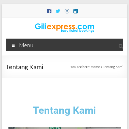
Menu
Tentang Kami
You are here:
Home
»
Tentang Kami
Tentang Kami