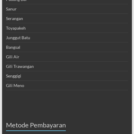
Sanur
Serangan
Toyapakeh
Junggut Batu
Bangsal
Gili Air
Gili Trawangan
Senggigi
Gili Meno
Metode Pembayaran