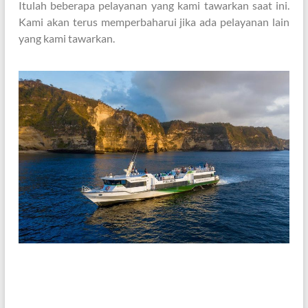
Itulah beberapa pelayanan yang kami tawarkan saat ini.
Kami akan terus memperbaharui jika ada pelayanan lain
yang kami tawarkan.