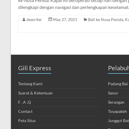
ke Nusa Penida. Kapal ini beroperasi setiap hari dengan j
dilengkapi dengan navigasi dan perlengkapan keselamat
dewriter
May 27, 2021
Bali ke Nusa Penida
,
Ka
Gili Express
Pelabu
Tentang Kami
Padang Bai
Syarat & Ketentuan
Sanur
F . A .Q
Serangan
Contact
Toyapakeh
Peta Situs
Junggut Ba