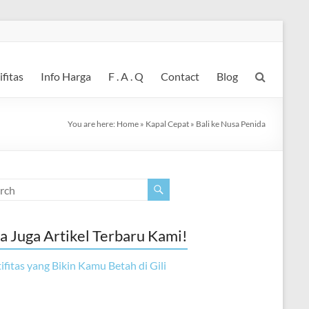
ifitas
Info Harga
F . A . Q
Contact
Blog
You are here:
Home
»
Kapal Cepat
»
Bali ke Nusa Penida
a Juga Artikel Terbaru Kami!
ifitas yang Bikin Kamu Betah di Gili