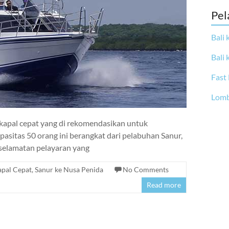
Pel
Bali
Bali
Fast
Lomb
kapal cepat yang di rekomendasikan untuk
asitas 50 orang ini berangkat dari pelabuhan Sanur,
eselamatan pelayaran yang
pal Cepat
,
Sanur ke Nusa Penida
No Comments
Read more