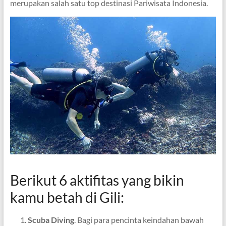
merupakan salah satu top destinasi Pariwisata Indonesia.
Berikut 6 aktifitas yang bikin
kamu betah di Gili:
Scuba Diving
. Bagi para pencinta keindahan bawah