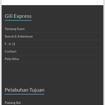
Gili Express
Tentang Kami
Syarat & Ketentuan
F . A .Q
Contact
Peta Situs
Pelabuhan Tujuan
Padang Bai