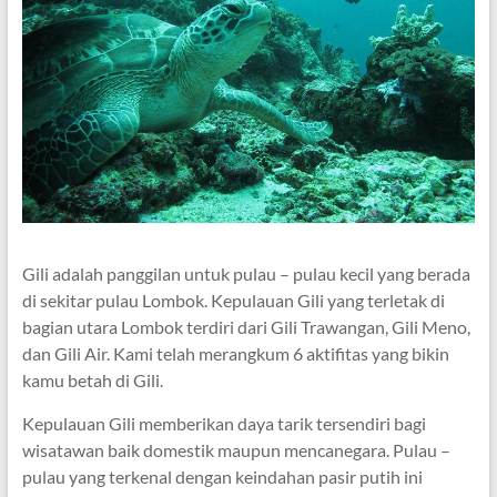
Gili adalah panggilan untuk pulau – pulau kecil yang berada
di sekitar pulau Lombok. Kepulauan Gili yang terletak di
bagian utara Lombok terdiri dari Gili Trawangan, Gili Meno,
dan Gili Air. Kami telah merangkum 6 aktifitas yang bikin
kamu betah di Gili.
Kepulauan Gili memberikan daya tarik tersendiri bagi
wisatawan baik domestik maupun mencanegara. Pulau –
pulau yang terkenal dengan keindahan pasir putih ini