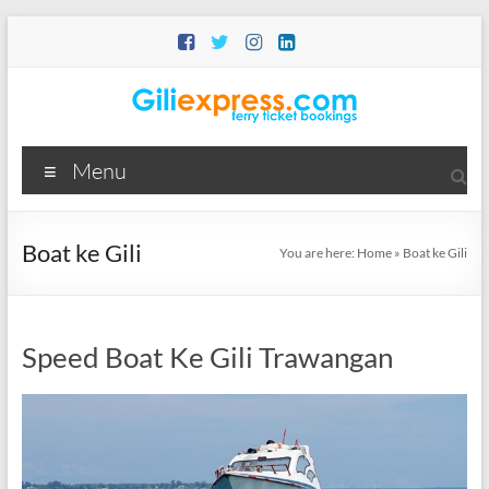
Skip
to
content
Giliexpress.com
Menu
Ticket
Fast
Boat
Boat ke Gili
You are here:
Home
»
Boat ke Gili
Dari
Bali
Speed Boat Ke Gili Trawangan