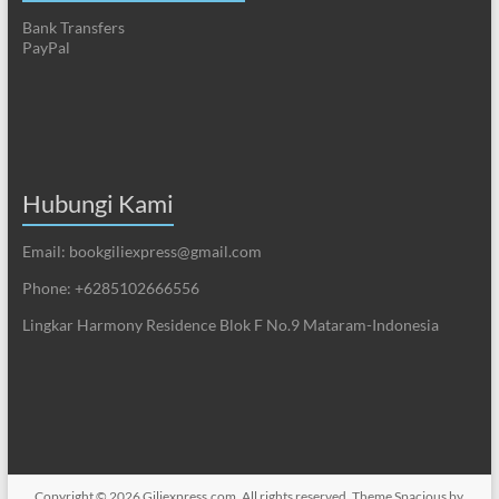
Bank Transfers
PayPal
Hubungi Kami
Email:
bookgiliexpress@gmail.com
Phone: +6285102666556
Lingkar Harmony Residence Blok F No.9 Mataram-Indonesia
Copyright © 2026
Giliexpress.com
. All rights reserved. Theme
Spacious
by