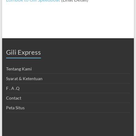
Gili Express
Tentang Kami
Syarat & Ketentuan
F . A .Q
Contact
Peta Situs